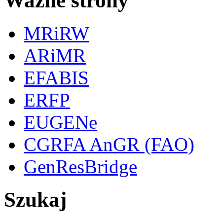
Ważne strony
MRiRW
ARiMR
EFABIS
ERFP
EUGENe
CGRFA AnGR (FAO)
GenResBridge
Szukaj