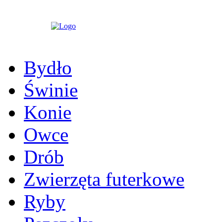
Programy Ochrony Zasobów Genetyc
Zwierząt Gospodarskich
Bydło
Świnie
Konie
Owce
Drób
Zwierzęta futerkowe
Ryby